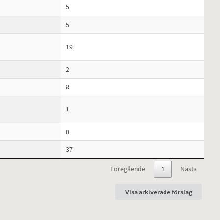
5
5
19
2
8
1
0
37
Föregående
1
Nästa
Visa arkiverade förslag