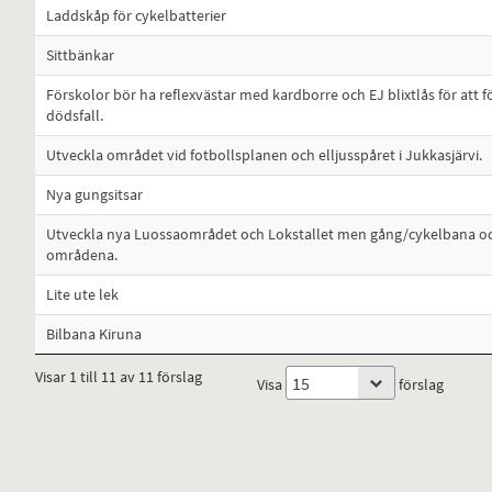
Laddskåp för cykelbatterier
Sittbänkar
Förskolor bör ha reflexvästar med kardborre och EJ blixtlås för att 
dödsfall.
Utveckla området vid fotbollsplanen och elljusspåret i Jukkasjärvi.
Nya gungsitsar
Utveckla nya Luossaområdet och Lokstallet men gång/cykelbana oc
områdena.
Lite ute lek
Bilbana Kiruna
Visar 1 till 11 av 11 förslag
Visa
förslag