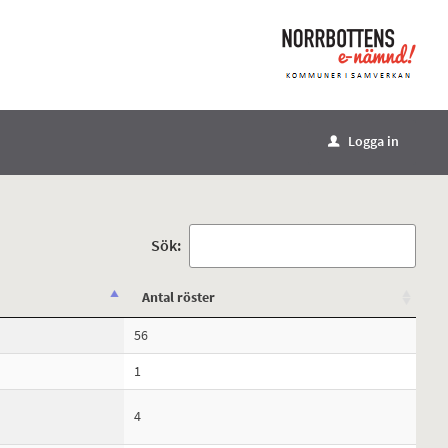
Logga in
u
Sök:
Antal röster
56
1
4