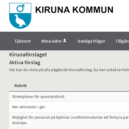
Välkommen
till
e-
tjänster
-
Tjänster
Mina sidor
Vanliga frågor
Tillgä
Norrbottens
enämnd
Kirunaförslaget
Aktiva förslag
Här kan du rösta på alla pågående Kirunaförslag. Du kan också se hist
Rubrik
Streetplaner för spontanidrott
Mer aktiviteter i gkc
Möjlighet för personal på Hjalmar Lundbohmsskolan att förhyra pa
elstolpe.