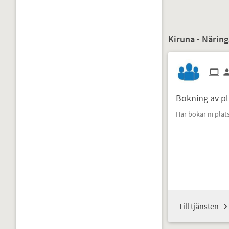
Kiruna - Näring
Bokning av pl
Här bokar ni plat
Till tjänsten