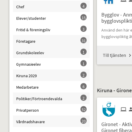
4
Chef
Bygglov - Anm
15
Elever/studenter
bygglovsplikt
3
Fritid & föreningsliv
Använd den här e-
bygglovspliktig å
31
Företagare
1
Grundskoleelev
Till tjänsten
1
Gymnasieelev
2
Kiruna 2029
6
Medarbetare
Kiruna - Girone
2
Politiker/Förtroendevalda
52
Privatperson
20
Vårdnadshavare
Gironet - Akti
Gironet fiber