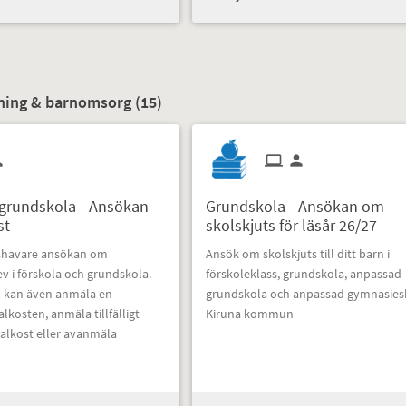
dning & barnomsorg (
15
)
 grundskola - Ansökan
Grundskola - Ansökan om
st
skolskjuts för läsår 26/27
shavare ansökan om
Ansök om skolskjuts till ditt barn i
lev i förskola och grundskola.
förskoleklass, grundskola, anpassad
 kan även anmäla en
grundskola och anpassad gymnasiesk
alkosten, anmäla tillfälligt
Kiruna kommun
ialkost eller avanmäla