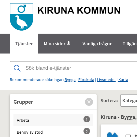
Välkommen
till
e-
tjänster
-
Tjänster
Mina sidor
Vanliga frågor
Tillgä
Norrbottens
enämnd
Rekommenderade sökningar:
Bygga
|
Förskola
|
Livsmedel
|
Karta
Sortera:
Grupper
Kiruna - Bygga,
1
Arbeta
2
Behov av stöd