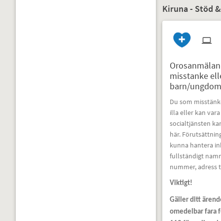
Kiruna - Stöd 
Orosanmälan t
misstanke el
barn/ungdom k
Du som misstänke
illa eller kan var
socialtjänsten k
här. Förutsättning
kunna hantera i
fullständigt nam
nummer, adress ti
Viktigt!
Gäller ditt ären
omedelbar fara fö