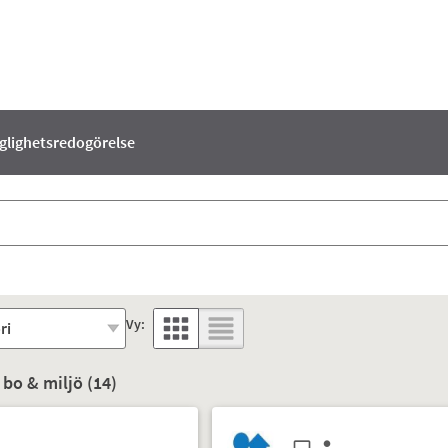
nglighetsredogörelse
Vy:
 bo & miljö (
14
)