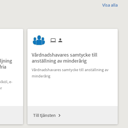
Visa alla
Vårdnadshavares samtycke till
ljning
anställning av minderårig
fria
Vårdnadshavares samtycke till anställning av
minderårig
lköl, e-
er
Till tjänsten