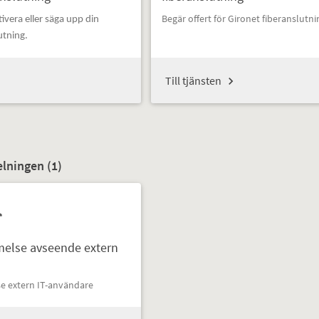
Begär offert för Gironet fiberanslutni
tivera eller säga upp din
utning.
Till tjänsten
elningen (
1
)
else avseende extern
 extern IT-användare