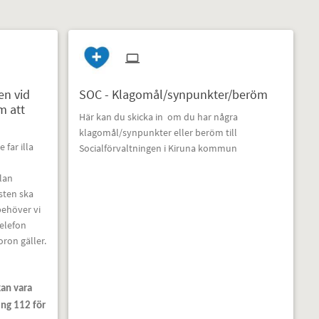
en vid
SOC - Klagomål/synpunkter/beröm
m att
Här kan du skicka in om du har några
klagomål/synpunkter eller beröm till
far illa
Socialförvaltningen i Kiruna kommun
lan
nsten ska
ehöver vi
elefon
ron gäller.
kan vara
ing 112 för