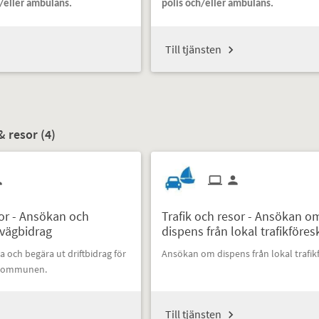
h/eller ambulans.
polis och/eller ambulans.
Till tjänsten
& resor (
4
)
sor - Ansökan och
Trafik och resor - Ansökan o
 vägbidrag
dispens från lokal trafikföresk
 och begära ut driftbidrag för
Ansökan om dispens från lokal trafikf
n kommunen.
Till tjänsten