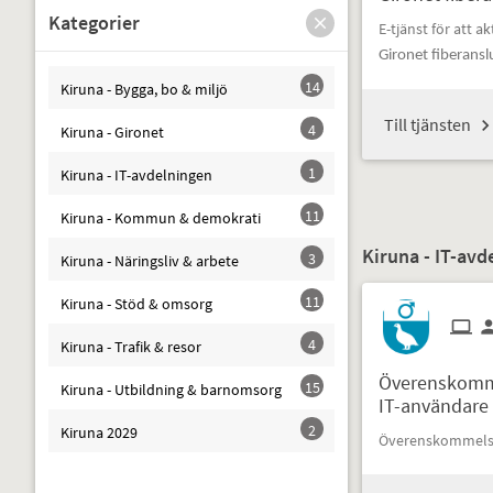
Kategorier
E-tjänst för att a
k
Gironet fiberansl
14
Kiruna - Bygga, bo & miljö
Till tjänsten
4
Kiruna - Gironet
1
Kiruna - IT-avdelningen
11
Kiruna - Kommun & demokrati
Kiruna - IT-avd
3
Kiruna - Näringsliv & arbete
11
Kiruna - Stöd & omsorg
4
Kiruna - Trafik & resor
Överenskomm
15
Kiruna - Utbildning & barnomsorg
IT-användare
2
Kiruna 2029
Överenskommelse