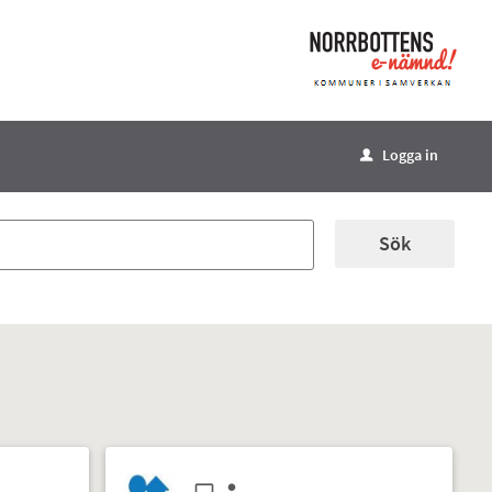
Logga in
u
Sök