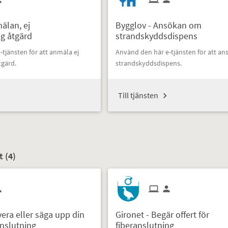
älan, ej
Bygglov - Ansökan om
ig åtgärd
strandskyddsdispens
tjänsten för att anmäla ej
Använd den här e-tjänsten för att a
tgärd.
strandskyddsdispens.
Till tjänsten
t (
4
)
vera eller säga upp din
Gironet - Begär offert för
anslutning
fiberanslutning