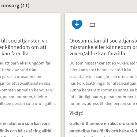
& omsorg (
11
)
ill socialtjänsten vid
Orosanmälan till socialtjänst
ler kännedom om att
misstanke eller kännedom o
an fara illa
vuxen/äldre kan fara illa.
r att barn eller ungdom far
Du som misstänker att en vuxen/äldre 
a i behov av stöd från
eller kan vara i behov av stöd från
an göra en orosanmälan
socialtjänsten kan göra en orosanmä
ar för att socialtjänsten ska
här. Förutsättningar för att socialtjä
nkommen anmälan behöver vi
kunna hantera inkommen anmälan b
n, person nummer, telefon
fullständigt namn, person nummer, t
ll den person som oron gäller.
nummer, adress till den person som o
Viktigt!
de en akut oro som kan vara
Gäller ditt ärende en akut oro som 
r liv och hälsa så ring alltid
omedelbar fara för liv och hälsa så r