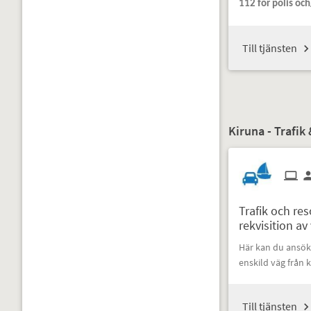
112 för polis oc
Till tjänsten
Kiruna - Trafik 
Trafik och re
rekvisition av
Här kan du ansöka
enskild väg frå
Till tjänsten