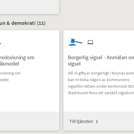
un & demokrati (
11
)
redovisning om
Borgerlig vigsel - Anmälan o
råkmedel
vigsel
ovisning om
Vill ni gifta er borgerligt i Kirunas k
medel
kan ni boka någon av kommunens
vigselförrättare under kontorstid 08:0
Stadshuset finns ett särskilt vigselru
Till tjänsten