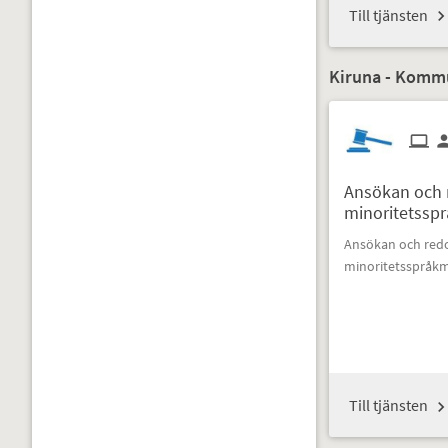
Till tjänsten
Kiruna - Komm
Ansökan och 
minoritetssp
Ansökan och red
minoritetsspråk
Till tjänsten