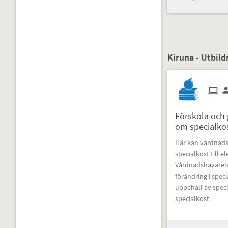
Kiruna - Utbil
Förskola och
om specialko
Här kan vårdnad
specialkost till e
Vårdnadshavaren
förändring i speci
uppehåll av spec
specialkost.