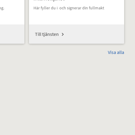
ng.
Här fyller du i och signerar din fullmakt
Till tjänsten
Visa alla