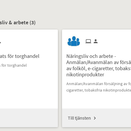
sliv & arbete (
3
)
ats för torghandel
Näringsliv och arbete -
Anmälan/Avanmälan av försä
s för torghandel
av folköl, e-cigaretter, tobaks
nikotinprodukter
Anmälan/Avanmälan försäljning av fo
cigaretter, tobaksfria nikotinprodukt
Till tjänsten