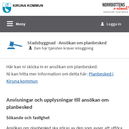
Välkommen
till
e-
Meny
Logga in
u
tjänster
-
Stadsbyggnad - Ansökan om planbesked
Norrbottens
Den här tjänsten kräver inloggning
enämnd
Här kan ni skicka in er ansökan om planbesked.
Ni kan hitta mer information om detta här:
Planbesked i
Kiruna kommun
Anvisningar och upplysningar till ansökan om
planbesked
Sökande och fastighet
Ansökan om planbesked ska göras av den som avser att utföra