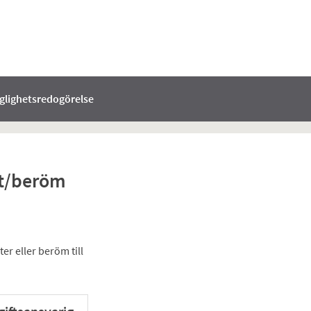
nglighetsredogörelse
kt/beröm
r eller beröm till