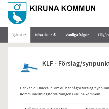
Välkommen
till
e-
tjänster
-
Tjänster
Mina sidor
Vanliga frågor
Tillgä
Norrbottens
enämnd
KLF - Förslag/synpun
Här kan du skicka in om du har några förslag/synpunkte
Kommunledningsförvaltningen i Kiruna kommun