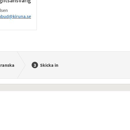
iftsansvarig
lsen
mbud@kiruna.se
granska
Skicka in