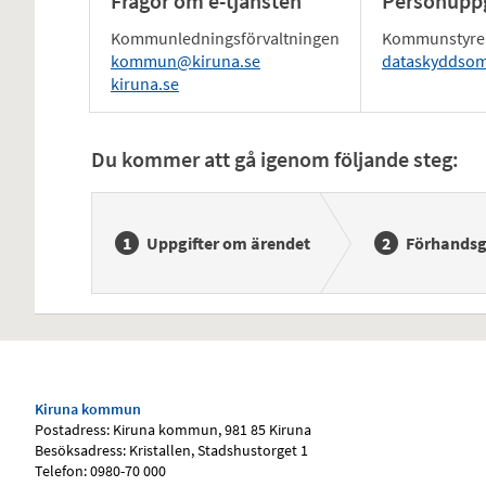
Frågor om e-tjänsten
Personuppg
Kommunledningsförvaltningen
Kommunstyre
kommun@kiruna.se
dataskyddso
kiruna.se
Du kommer att gå igenom följande steg:
Uppgifter om ärendet
Förhands
Kiruna kommun
Postadress: Kiruna kommun, 981 85 Kiruna
Besöksadress: Kristallen, Stadshustorget 1
Telefon: 0980-70 000